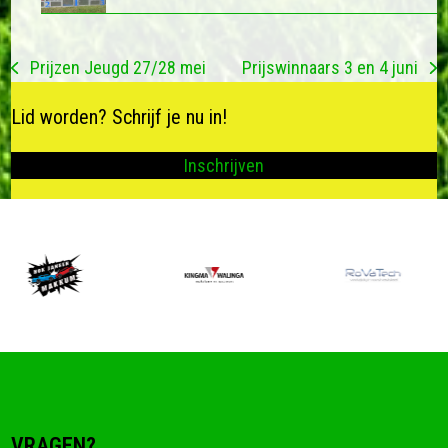
Prijzen Jeugd 27/28 mei
Prijswinnaars 3 en 4 juni
previous
next
post:
post:
Lid worden? Schrijf je nu in!
Inschrijven
VRAGEN?