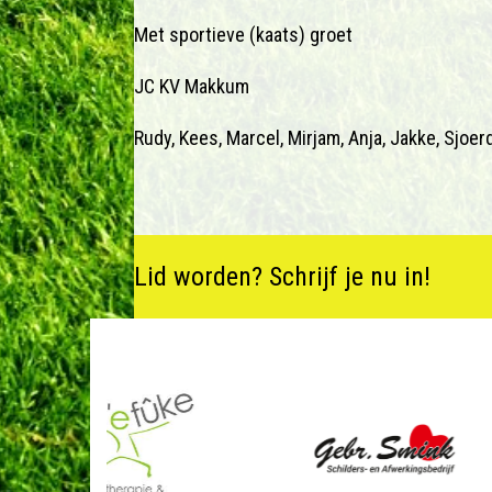
Met sportieve (kaats) groet
JC KV Makkum
Rudy, Kees, Marcel, Mirjam, Anja, Jakke, Sjoer
Lid worden? Schrijf je nu in!