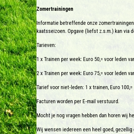
Zomertrainingen
Informatie betreffende onze zomertrainingen
kaatsseizoen. Opgave (liefst z.s.m.) kan via
Tarieven:
1 x Trainen per week: Euro 50,= voor leden 
2 x Trainen per week: Euro 75,= voor leden 
Tarief voor niet-leden: 1 x trainen, Euro 100,=
Facturen worden per E-mail verstuurd.
Mocht je nog vragen hebben dan horen wij he
Wij wensen iedereen een heel goed, gezellig e