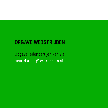
OPGAVE WEDSTRIJDEN
Opgave ledenpartijen kan via
secretariaat@kv-makkum.nl