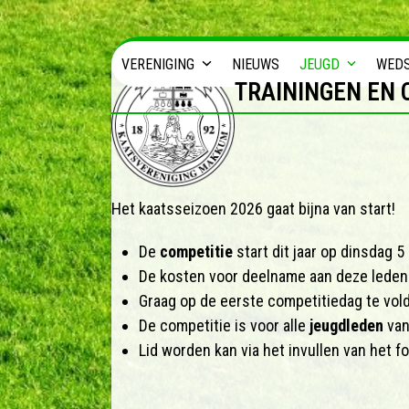
Skip
to
content
VERENIGING
NIEUWS
JEUGD
WED
TRAININGEN EN 
Het kaatsseizoen 2026 gaat bijna van start!
De
competitie
start dit jaar op dinsdag 
De kosten voor deelname aan deze leden
Graag op de eerste competitiedag te vold
De competitie is voor alle
jeugdleden
van
Lid worden kan via het invullen van het f