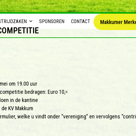
STRIJDZAKEN
SPONSOREN
CONTACT
Makkumer Merk
COMPETITIE
5 mei om 19.00 uur
competitie bedragen: Euro 10,=
oen in de kantine
 de KV Makkum
ormulier, welke u vindt onder “vereniging” en vervolgens “contr