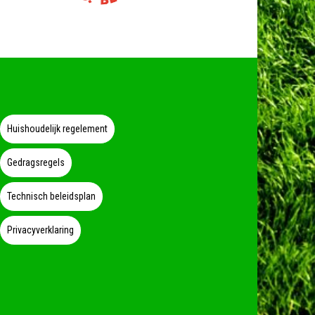
Huishoudelijk regelement
Gedragsregels
Technisch beleidsplan
Privacyverklaring