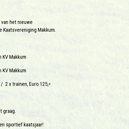
 van het nieuwe
 de Kaatsvereniging Makkum.
van KV Makkum
van KV Makkum
 / 2 x trainen, Euro 125,=
t graag.
n sportief kaatsjaar!