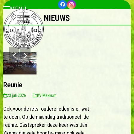
Skip
Facebook
Instagram
MENU
to
Open
Close
NIEUWS
content
mobile
mobile
menu
menu
previous
next
slide
slide
Reunie
23 juli 2026
KV Makkum
Ook voor de iets oudere leden is er wat
te doen. Op de maandag traditioneel de
reünie. Gastspreker deze keer was Jan
Ykema die vele hoogte- maar ook vele