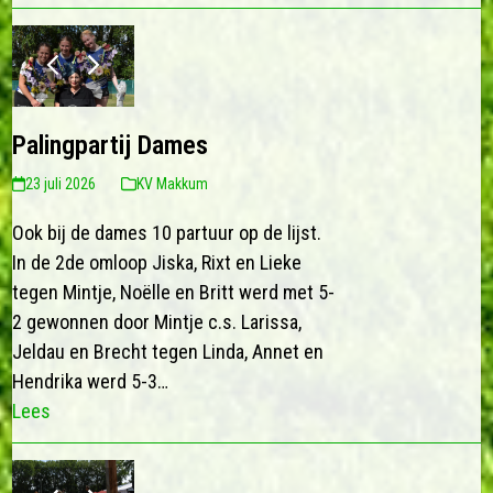
previous
next
slide
slide
Palingpartij Dames
23 juli 2026
KV Makkum
Ook bij de dames 10 partuur op de lijst.
In de 2de omloop Jiska, Rixt en Lieke
tegen Mintje, Noëlle en Britt werd met 5-
2 gewonnen door Mintje c.s. Larissa,
Jeldau en Brecht tegen Linda, Annet en
Hendrika werd 5-3…
Lees
previous
next