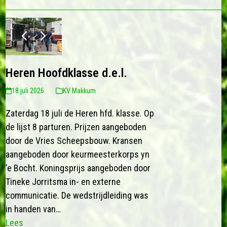
previous
next
slide
slide
Heren Hoofdklasse d.e.l.
18 juli 2026
KV Makkum
Zaterdag 18 juli de Heren hfd. klasse. Op
de lijst 8 parturen. Prijzen aangeboden
door de Vries Scheepsbouw. Kransen
aangeboden door keurmeesterkorps yn
'e Bocht. Koningsprijs aangeboden door
Tineke Jorritsma in- en externe
communicatie. De wedstrijdleiding was
in handen van…
Lees