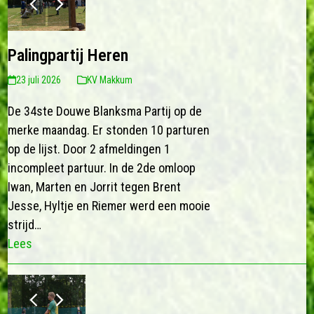
slide
slide
Palingpartij Heren
23 juli 2026
KV Makkum
De 34ste Douwe Blanksma Partij op de
merke maandag. Er stonden 10 parturen
op de lijst. Door 2 afmeldingen 1
incompleet partuur. In de 2de omloop
Iwan, Marten en Jorrit tegen Brent
Jesse, Hyltje en Riemer werd een mooie
strijd…
Lees
previous
next
slide
slide