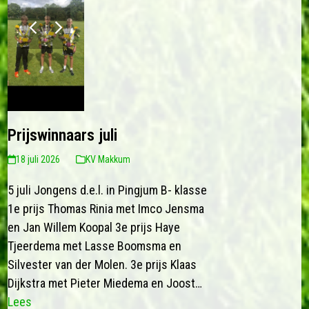
previous
next
slide
slide
Prijswinnaars juli
18 juli 2026
KV Makkum
5 juli Jongens d.e.l. in Pingjum B- klasse
1e prijs Thomas Rinia met Imco Jensma
en Jan Willem Koopal 3e prijs Haye
Tjeerdema met Lasse Boomsma en
Silvester van der Molen. 3e prijs Klaas
Dijkstra met Pieter Miedema en Joost…
Lees