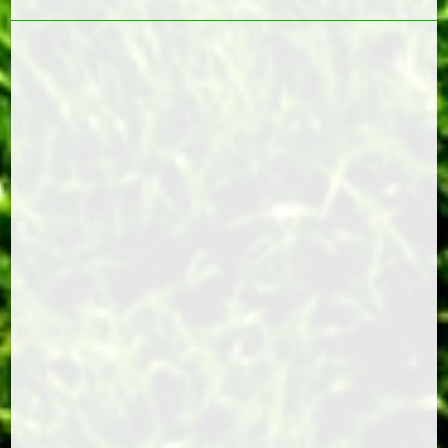
Pearke keatsen
18 juli 2026
KV Makkum
Op zondag 28 juni kon een ieder weer
legaal vreemdgaan bij het Pearke
keatsen. Een mooie lijst waar na de 1ste
omloop de winnaars in de A klasse
kwamen en de verliezers in de B klasse.
Wij bedanken onze sponsoren…