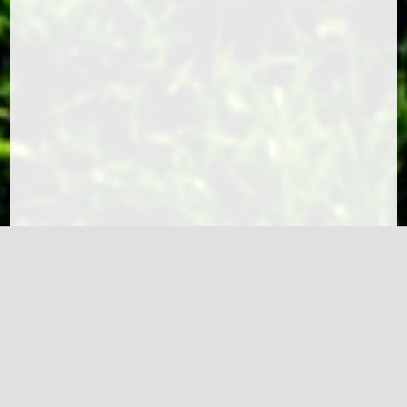
partuur van Loes, Tirza en Winnie
eindigden net als Mirte, Christina…
Lees
24ste Nota Ledenpartij Jeugd
18 juli 2026
KV Makkum
Op zondag 12 juli de laatste keer
oefenen voor de merke. Bij de Welpen B
klasse 6 parturen op de lijst. In de