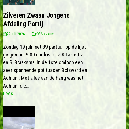
Zilveren Zwaan Jongens
Afdeling Partij
22 juli 2026
KV Makkum
Zondag 19 juli met 39 partuur op de lijst
gingen om 9.00 uur los o.l.v. K.Laanstra
en R. Braaksma. In de 1ste omloop een
zeer spannende pot tussen Bolsward en
Achlum. Met alles aan de hang was het
Achlum die…
Lees