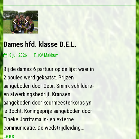
previous
next
slide
slide
Dames hfd. klasse D.E.L.
18 juli 2026
KV Makkum
Bij de dames 6 partuur op de lijst waar in
2 poules werd gekaatst. Prijzen
aangeboden door Gebr. Smink schilders-
en afwerkingsbedrijf. Kransen
aangeboden door keurmeesterkorps yn
'e Bocht. Koningsprijs aangeboden door
Tineke Jorritsma in- en externe
communicatie. De wedstrijdleiding…
Lees