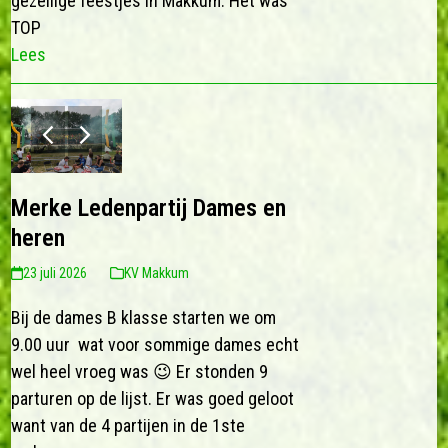
gezellige feestjes in Makkum. Het was
TOP
Lees
previous
next
slide
slide
Merke Ledenpartij Dames en
heren
23 juli 2026
KV Makkum
Bij de dames B klasse starten we om
9.00 uur wat voor sommige dames echt
wel heel vroeg was 😉 Er stonden 9
parturen op de lijst. Er was goed geloot
want van de 4 partijen in de 1ste