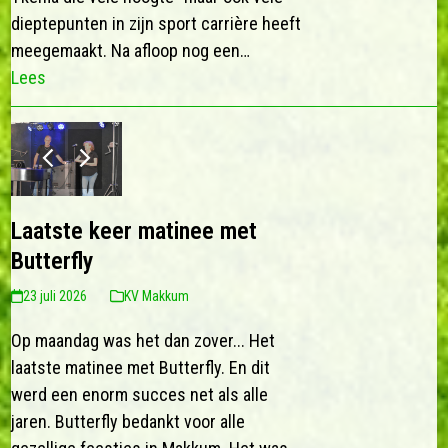
dieptepunten in zijn sport carrière heeft
meegemaakt. Na afloop nog een…
Lees
previous
next
slide
slide
Laatste keer matinee met
Butterfly
23 juli 2026
KV Makkum
Op maandag was het dan zover... Het
laatste matinee met Butterfly. En dit
werd een enorm succes net als alle
jaren. Butterfly bedankt voor alle