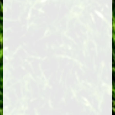
Lees
24ste Nota Ledenpartij
Heren/Dames
18 juli 2026
KV Makkum
Bij de Dames 4 parturen op de lijst. Het
partuur van Wies (ingevallen voor Anja) ,
Anna en Mandy verloren hun 1ste 2
partijen maar wonnen de laatste. Het