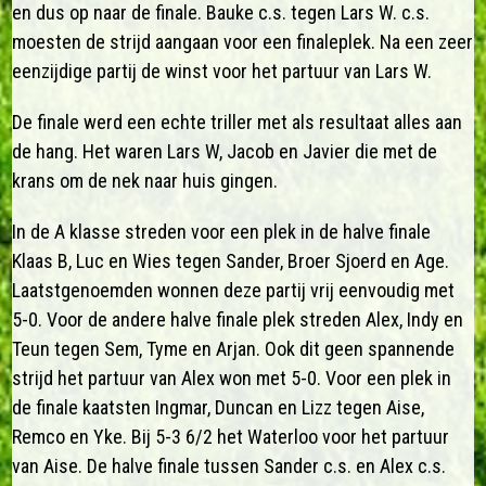
en dus op naar de finale. Bauke c.s. tegen Lars W. c.s.
moesten de strijd aangaan voor een finaleplek. Na een zeer
eenzijdige partij de winst voor het partuur van Lars W.
De finale werd een echte triller met als resultaat alles aan
de hang. Het waren Lars W, Jacob en Javier die met de
krans om de nek naar huis gingen.
In de A klasse streden voor een plek in de halve finale
Klaas B, Luc en Wies tegen Sander, Broer Sjoerd en Age.
Laatstgenoemden wonnen deze partij vrij eenvoudig met
5-0. Voor de andere halve finale plek streden Alex, Indy en
Teun tegen Sem, Tyme en Arjan. Ook dit geen spannende
strijd het partuur van Alex won met 5-0. Voor een plek in
de finale kaatsten Ingmar, Duncan en Lizz tegen Aise,
Remco en Yke. Bij 5-3 6/2 het Waterloo voor het partuur
van Aise. De halve finale tussen Sander c.s. en Alex c.s.