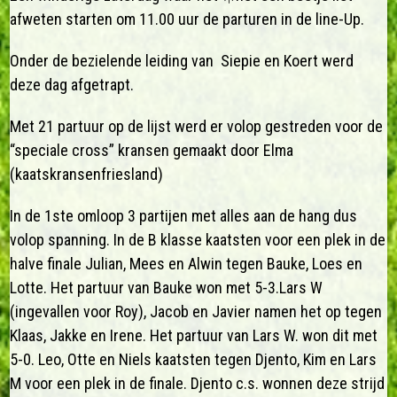
afweten starten om 11.00 uur de parturen in de line-Up.
Onder de bezielende leiding van Siepie en Koert werd
deze dag afgetrapt.
Met 21 partuur op de lijst werd er volop gestreden voor de
“speciale cross” kransen gemaakt door Elma
(kaatskransenfriesland)
In de 1ste omloop 3 partijen met alles aan de hang dus
volop spanning. In de B klasse kaatsten voor een plek in de
halve finale Julian, Mees en Alwin tegen Bauke, Loes en
Lotte. Het partuur van Bauke won met 5-3.Lars W
(ingevallen voor Roy), Jacob en Javier namen het op tegen
Klaas, Jakke en Irene. Het partuur van Lars W. won dit met
5-0. Leo, Otte en Niels kaatsten tegen Djento, Kim en Lars
M voor een plek in de finale. Djento c.s. wonnen deze strijd