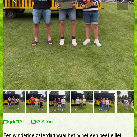
slide
slide
5 juli 2026
KV Makkum
Een winderige zaterdag waar het ☀️het een beetje liet