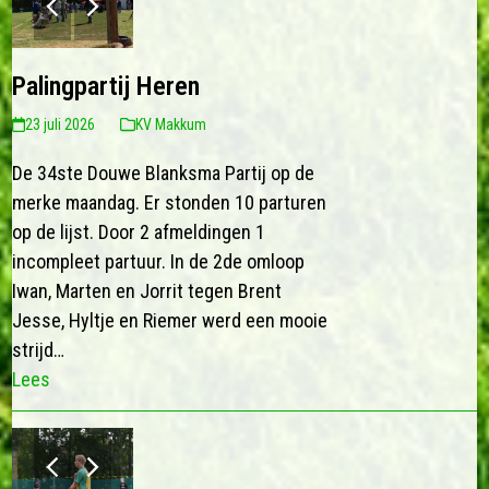
slide
slide
Palingpartij Heren
23 juli 2026
KV Makkum
De 34ste Douwe Blanksma Partij op de
merke maandag. Er stonden 10 parturen
op de lijst. Door 2 afmeldingen 1
incompleet partuur. In de 2de omloop
Iwan, Marten en Jorrit tegen Brent
Jesse, Hyltje en Riemer werd een mooie
strijd…
Lees
previous
next
slide
slide