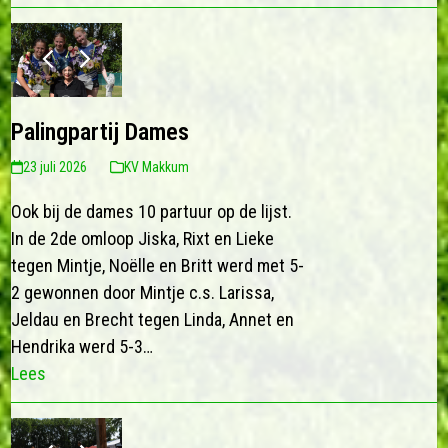
previous
next
slide
slide
Palingpartij Dames
23 juli 2026
KV Makkum
Ook bij de dames 10 partuur op de lijst.
In de 2de omloop Jiska, Rixt en Lieke
tegen Mintje, Noëlle en Britt werd met 5-
2 gewonnen door Mintje c.s. Larissa,
Jeldau en Brecht tegen Linda, Annet en
Hendrika werd 5-3…
Lees
previous
next