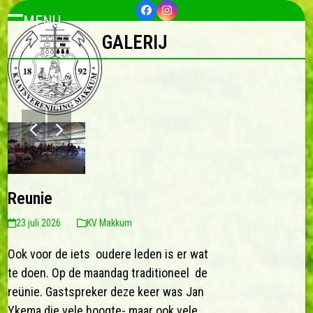
Skip
Facebook
Instagram
MENU
to
Open
Close
GALERIJ
content
mobile
mobile
menu
menu
previous
next
slide
slide
Reunie
23 juli 2026
KV Makkum
Ook voor de iets oudere leden is er wat
te doen. Op de maandag traditioneel de
reünie. Gastspreker deze keer was Jan
Ykema die vele hoogte- maar ook vele