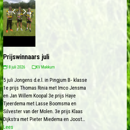
previous
next
slide
slide
Prijswinnaars juli
18 juli 2026
KV Makkum
5 juli Jongens d.e.l. in Pingjum B- klasse
1e prijs Thomas Rinia met Imco Jensma
en Jan Willem Koopal 3e prijs Haye
Tjeerdema met Lasse Boomsma en
Silvester van der Molen. 3e prijs Klaas
Dijkstra met Pieter Miedema en Joost…
Lees