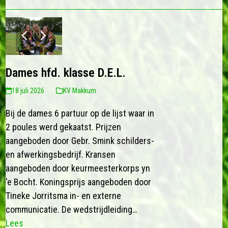
previous
next
slide
slide
Dames hfd. klasse D.E.L.
18 juli 2026
KV Makkum
Bij de dames 6 partuur op de lijst waar in
2 poules werd gekaatst. Prijzen
aangeboden door Gebr. Smink schilders-
en afwerkingsbedrijf. Kransen
aangeboden door keurmeesterkorps yn
'e Bocht. Koningsprijs aangeboden door
Tineke Jorritsma in- en externe
communicatie. De wedstrijdleiding…
Lees