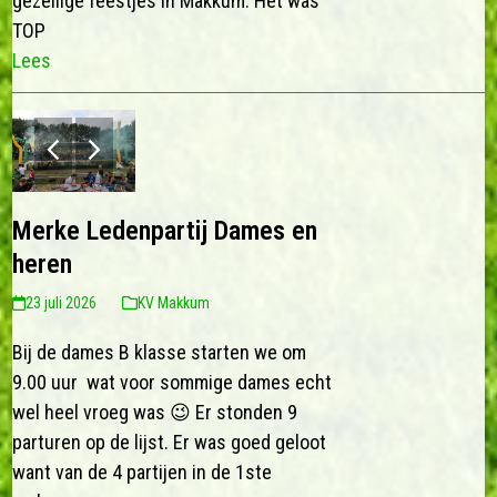
gezellige feestjes in Makkum. Het was
TOP
Lees
previous
next
slide
slide
Merke Ledenpartij Dames en
heren
23 juli 2026
KV Makkum
Bij de dames B klasse starten we om
9.00 uur wat voor sommige dames echt
wel heel vroeg was 😉 Er stonden 9
parturen op de lijst. Er was goed geloot
want van de 4 partijen in de 1ste