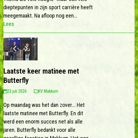
dieptepunten in zijn sport carrière heeft
meegemaakt. Na afloop nog een…
Lees
previous
next
slide
slide
Laatste keer matinee met
Butterfly
23 juli 2026
KV Makkum
Op maandag was het dan zover... Het
laatste matinee met Butterfly. En dit
werd een enorm succes net als alle
jaren. Butterfly bedankt voor alle