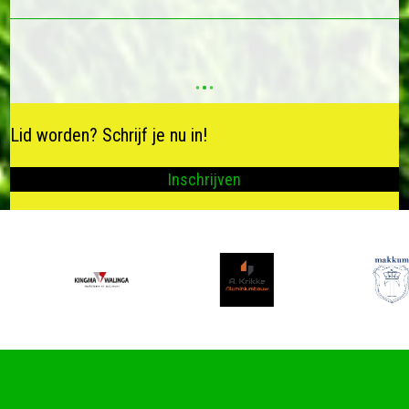
Pearke keatsen
18 juli 2026
KV Makkum
Op zondag 28 juni kon een ieder weer
legaal vreemdgaan bij het Pearke
keatsen. Een mooie lijst waar na de 1ste
omloop de winnaars in de A klasse
kwamen en de verliezers in de B klasse.
Wij bedanken onze sponsoren…