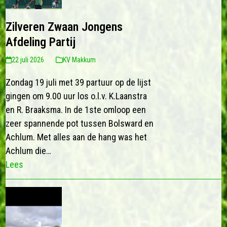
Zilveren Zwaan Jongens
Afdeling Partij
22 juli 2026
KV Makkum
Zondag 19 juli met 39 partuur op de lijst
gingen om 9.00 uur los o.l.v. K.Laanstra
en R. Braaksma. In de 1ste omloop een
zeer spannende pot tussen Bolsward en
Achlum. Met alles aan de hang was het
Achlum die…
Lees