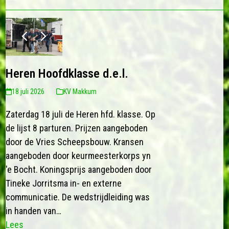
previous
next
slide
slide
Heren Hoofdklasse d.e.l.
18 juli 2026
KV Makkum
Zaterdag 18 juli de Heren hfd. klasse. Op
de lijst 8 parturen. Prijzen aangeboden
door de Vries Scheepsbouw. Kransen
aangeboden door keurmeesterkorps yn
'e Bocht. Koningsprijs aangeboden door
Tineke Jorritsma in- en externe
communicatie. De wedstrijdleiding was
in handen van…
Lees