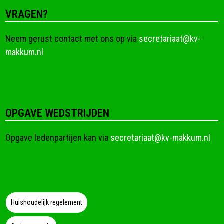
Lees
24ste Nota Ledenpartij
Heren/Dames
18 juli 2026
KV Makkum
Bij de Dames 4 parturen op de lijst. Het
partuur van Wies (ingevallen voor Anja) ,
Anna en Mandy verloren hun 1ste 2
partijen maar wonnen de laatste. Het